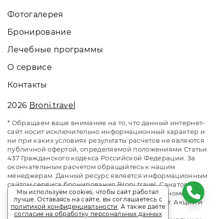
Фотогалерея
Бронирование
Лечебные программы
О сервисе
Контакты
2026
Broni.travel
* Обращаем ваше внимание на то, что данный интернет-
сайт носит исключительно информационный характер и
ни при каких условиях результаты расчетов не являются
публичной офертой, определяемой положениями Статьи
437 Гражданского кодекса Российской Федерации. За
окончательным расчетом обращайтесь к нашим
менеджерам. Данный ресурс является информационным
сайтом сервиса бронирования Broni.travel. Санаторий
Мы используем cookies, чтобы сайт работал
«Красная Талка». Сайт онлайн бронирования номеров.
лучше. Оставаясь на сайте, вы соглашаетесь с
Актуальные цены, прайс-листы и наличие мест. Акции и
политикой конфиденциальности
. А также даёте
спецпредложения. Выгодное бронирование.
согласие на обработку персональных данных